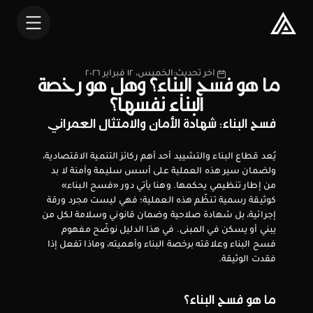
آخر تحديث:
الخميس، ١٢ فبراير ٢٠٢٦
ما هو فسح البناء؟ وهل هو رخصة 
البناء نفسها؟
فسح البناء: شهادة الأمان والامتثال العمراني
يُعد قطاع البناء والتشييد أحد أهم ركائز التنمية الاقتصادية، 
ولضمان سير هذه العملية على أسس سليمة وآمنة لا بد 
من إطار تنظيمي يحكمها. وهنا يأتي دور «فسح البناء» 
كوثيقة رسمية تنظّم هذه العملية؛ فهي ليست مجرد ورقة 
إجرائية، بل شهادة صلاحية وضمان قانوني وسلامة لكل من 
يبني أو يسكن في المبنى. في هذا الدليل نوضّح مفهوم 
فسح البناء وعلاقته برخصة البناء وأهميته، وماذا تفعل إذا 
فقدت الوثيقة.
ما هو فسح البناء؟