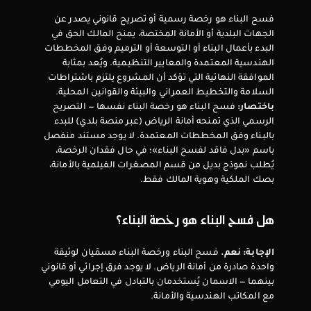
فسح البناء هو رخصة رسمية أو تصريح قانوني يصدر عن 
الجهات البلدية أو الأمانة المختصة، يمنح المالك الحق في 
البدء بأعمال البناء أو التوسعة أو الترميم وفق المخططات 
الهندسية المعتمدة والمعايير التنظيمية. ويُعد بمثابة 
الموافقة النهائية التي تؤكد أن المشروع يلتزم باشتراطات 
السلامة والتخطيط العمراني والبيئة والقوانين المحلية.
باختصار:
 فسح البناء هو رخصة البناء نفسها — التصريح 
الرسمي الذي تمنحه أمانة الرياض (عبر منصة بلدي) للبدء 
بالبناء وفق المخططات المعتمدة. لا يوجد مستند منفصل 
باسم «بدل فاقد لفسح البناء»؛ في حال فقدان الرخصة، 
يُطلب نموذج بديل من قسم المصغرات الفيلمية بالأمانة، 
بصك الملكية وهوية المالك فقط.
هل فسح البناء هو رخصة البناء؟
الإجابة: نعم.
 فسح البناء ورخصة البناء مسمّيان لوثيقة 
واحدة صادرة من أمانة الرياض. لا يوجد فرق إجرائي أو قانوني 
بينهما — الاسمان يُستخدمان بالتبادل في التعامل اليومي 
مع المكاتب الهندسية والأمانة.