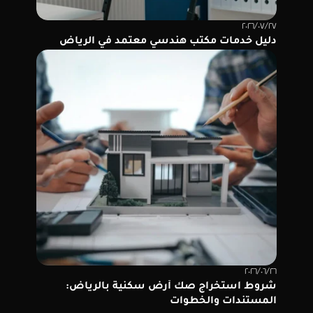
٢٧‏/٠٧‏/٢٠٢٦
دليل خدمات مكتب هندسي معتمد في الرياض
٢٦‏/٠٦‏/٢٠٢٦
شروط استخراج صك أرض سكنية بالرياض:
المستندات والخطوات