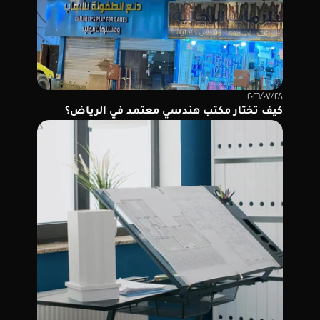
٢٨‏/٠٧‏/٢٠٢٦
كيف تختار مكتب هندسي معتمد في الرياض؟