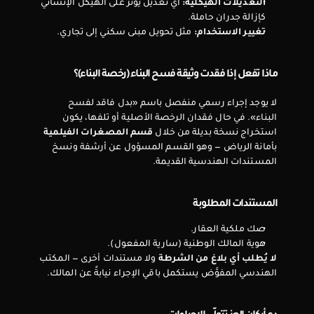
التعديلات الهيكلية:
 أي تعديل يؤثر على الهيكل الإنشائي 
كإزالة جدران حاملة.
تغيير الاستخدام:
 مثل تحويل مبنى سكني إلى تجاري.
ماذا تفعل إذا فقدت وثيقة فسح البناء (رخصة البناء)؟
لا يوجد إجراء رسمي منفصل باسم «بدل فاقد لفسح 
البناء». في حال فقدان الرخصة الأصلية أو تلفها، يكون 
استخراج نسخة بديلة من خلال 
قسم المصغرات الفيلمية
بأمانة الرياض — وهو القسم المسؤول عن أرشفة ونسخ 
المستندات الهندسية القديمة.
المستندات المطلوبة
صك ملكية العقار.
هوية المالك الوطنية (سارية المفعول).
لا يُطلب أي بلاغ من الشرطة
 ولا مستندات أخرى — المكتب 
الهندسي المفوَّض يستكمل باقي الإجراء نيابةً عن المالك.