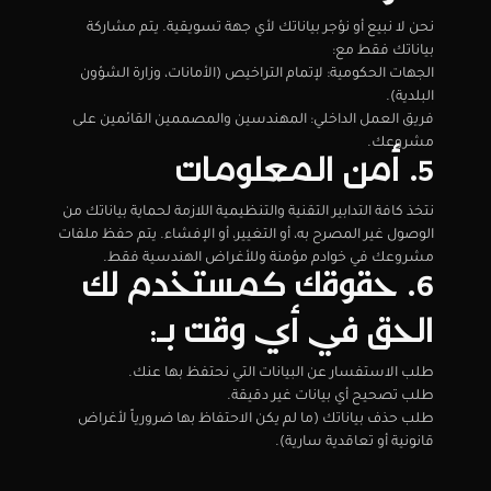
نحن لا نبيع أو نؤجر بياناتك لأي جهة تسويقية. يتم مشاركة 
بياناتك فقط مع:
الجهات الحكومية: لإتمام التراخيص (الأمانات، وزارة الشؤون 
البلدية).
فريق العمل الداخلي: المهندسين والمصممين القائمين على 
مشروعك.
5. أمن المعلومات
نتخذ كافة التدابير التقنية والتنظيمية اللازمة لحماية بياناتك من 
الوصول غير المصرح به، أو التغيير، أو الإفشاء. يتم حفظ ملفات 
مشروعك في خوادم مؤمنة وللأغراض الهندسية فقط.
6. حقوقك كمستخدم لك 
الحق في أي وقت بـ:
طلب الاستفسار عن البيانات التي نحتفظ بها عنك.
طلب تصحيح أي بيانات غير دقيقة.
طلب حذف بياناتك (ما لم يكن الاحتفاظ بها ضرورياً لأغراض 
قانونية أو تعاقدية سارية).