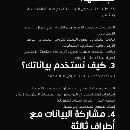
نجمعها؟
قد نطلب منك بعض البيانات لتقديم خدماتنا الهندسية، 
وتشمل:
البيانات الشخصية: الاسم، رقم الهوية، رقم الجوال، والبريد 
الإلكتروني.
بيانات المشروع: صورة الصك، الكروكي المساحي، موقع 
الأرض، ونوع المشروع المطلوب.
بيانات التصفح: ملفات تعريف الارتباط (Cookies) لتحسين 
تجربة استخدامك للموقع.
3. كيف نستخدم بياناتك؟
نستخدم هذه البيانات للأغراض التالية فقط:
التواصل معك لتقديم الاستشارات وعروض الأسعار.
إتمام إجراءات استخراج التراخيص عبر المنصات الحكومية (مثل 
منصة "بلدي"، شركة المياه، الكهرباء).
إعداد العقود الهندسية وتوثيقها.
4. مشاركة البيانات مع 
أطراف ثالثة